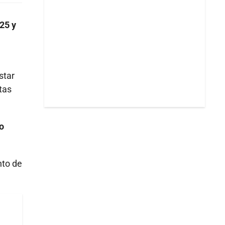
25 y
star
ntas
o
nto de