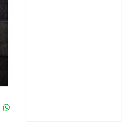
Whatsapp
k
a