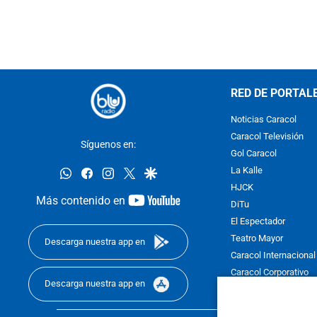
RED DE PORTAL
Noticias Caracol
Caracol Televisión
Síguenos en:
Gol Caracol
whatsapp
facebook
instagram
twitter
google
La Kalle
HJCK
youtube-
Más contenido en
DiTu
footer
El Espectador
Teatro Mayor
Descarga nuestra app en
Caracol Internacional
Caracol Corporativo
Descarga nuestra app en
Caracol Next