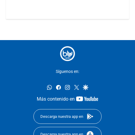
Síguenos en:
whatsapp
facebook
instagram
twitter
google
youtube-
Más contenido en
footer
Descarga nuestra app en
Descarga nuestra app en