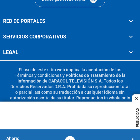
RED DE PORTALES
SERVICIOS CORPORATIVOS
LEGAL
El uso de este sitio web implica la aceptación de los
Términos y condiciones
y
Políticas de Tratamiento de la
Información
de
CARACOL TELEVISIÓN S.A.
Todos los
Derechos Reservados D.R.A. Prohibida su reproducción total
o parcial, así como su traducción a cualquier idioma sin
autorización escrita de su titular. Reproduction in whole or in
c
part, or translation without written permission is prohibited.
All rights reserved 2025.
PUBLICIDAD
MIEMBRO DE: