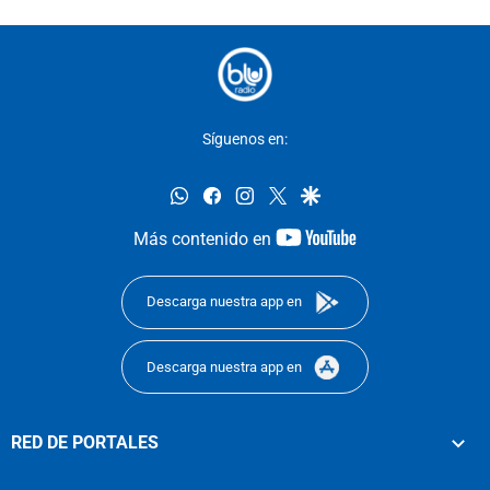
Síguenos en:
whatsapp
facebook
instagram
twitter
google
youtube-
Más contenido en
footer
Descarga nuestra app en
Descarga nuestra app en
RED DE PORTALES