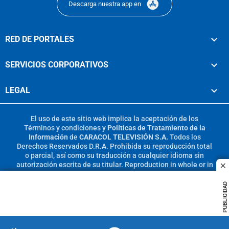
Descarga nuestra app en
RED DE PORTALES
SERVICIOS CORPORATIVOS
LEGAL
El uso de este sitio web implica la aceptación de los
Términos y condiciones
y
Políticas de Tratamiento de la
Información
de
CARACOL TELEVISIÓN S.A.
Todos los
Derechos Reservados D.R.A. Prohibida su reproducción total
o parcial, así como su traducción a cualquier idioma sin
autorización escrita de su titular. Reproduction in whole or in
c
part, or translation without written permission is prohibited.
All rights reserved 2025.
PUBLICIDAD
MIEMBRO DE: