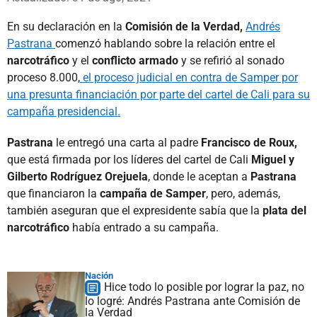
En su declaración en la
Comisión de la Verdad,
Andrés
Pastrana
comenzó hablando sobre la relación entre el
narcotráfico
y el
conflicto armado
y se refirió al sonado
proceso 8.000,
el proceso judicial en contra de Samper por
una presunta financiación por parte del cartel de Cali para su
campaña presidencial.
Pastrana
le entregó una carta al padre
Francisco de Roux,
que está firmada por los líderes del cartel de Cali
Miguel y
Gilberto Rodríguez Orejuela
, donde le aceptan a
Pastrana
que financiaron la
campaña de Samper
, pero, además,
también aseguran que el expresidente sabía que la
plata del
narcotráfico
había entrado a su campaña.
Nación
Hice todo lo posible por lograr la paz, no
lo logré: Andrés Pastrana ante Comisión de
la Verdad