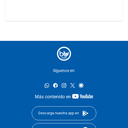
Síguenos en:
whatsapp
facebook
instagram
twitter
google
youtube-
Más contenido en
footer
Descarga nuestra app en