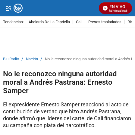
EN VIVO
Señal Visual Radio
Tendencias:
Abelardo De La Espriella
Cali
Presos trasladados
Rie
PUBLICIDAD
/
/
Blu Radio
Nación
No le reconozco ninguna autoridad moral a Andrés P
No le reconozco ninguna autoridad
moral a Andrés Pastrana: Ernesto
Samper
El expresidente Ernesto Samper reaccionó al acto de
contribución de verdad que hizo Andrés Pastrana,
donde afirmó que líderes del cartel de Cali financiaron
su campaña con plata del narcotráfico.