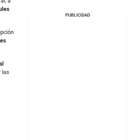
al, a
ules
PUBLICIDAD
ipción
nes
al
 las