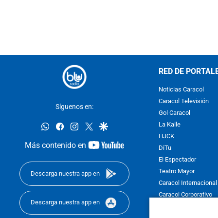
RED DE PORTAL
Noticias Caracol
Caracol Televisión
Síguenos en:
Gol Caracol
whatsapp
facebook
instagram
twitter
google
La Kalle
HJCK
youtube-
Más contenido en
DiTu
footer
El Espectador
Teatro Mayor
Descarga nuestra app en
Caracol Internacional
Caracol Corporativo
Descarga nuestra app en
Caracol Next