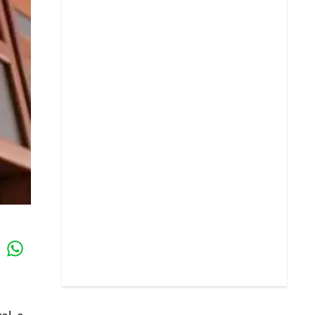
Whatsapp
k