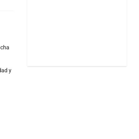
echa
dad y