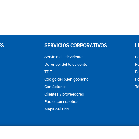
ES
SERVICIOS CORPORATIVOS
L
Servicio al televidente
Co
Defensor del televidente
Re
TDT
Po
Código del buen gobierno
Po
Contáctanos
Té
Clientes y proveedores
Paute con nosotros
Mapa del sitio