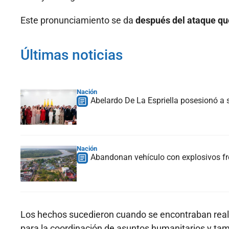
Este pronunciamiento se da
después del ataque qu
Últimas noticias
Nación
Abelardo De La Espriella posesionó a s
Nación
Abandonan vehículo con explosivos fre
Los hechos sucedieron cuando se encontraban rea
para la coordinación de asuntos humanitarios y tam