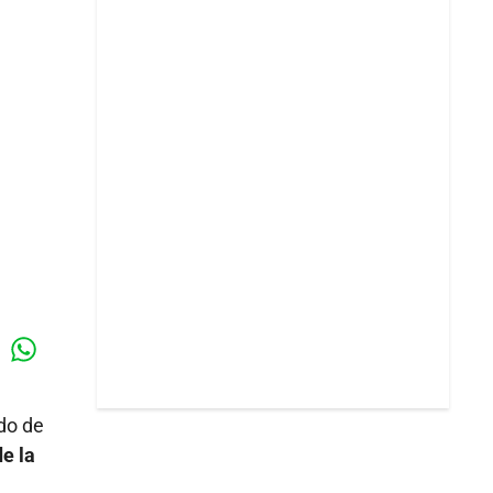
Whatsapp
k
do de
e la