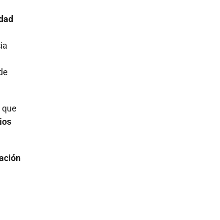
idad
ia
 de
l que
ios
ración