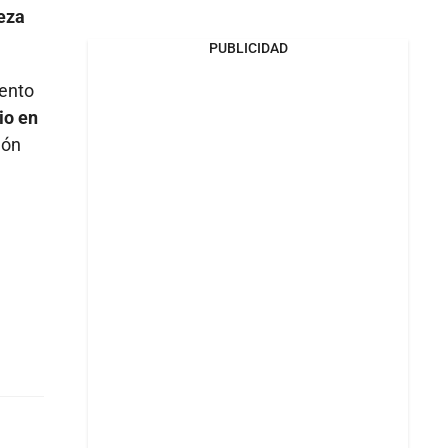
beza
PUBLICIDAD
iento
io en
gón