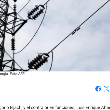
ergía
Foto: AFP
Faceboo
X
orio Eljach, y el contralor en funciones, Luis Enrique Aba