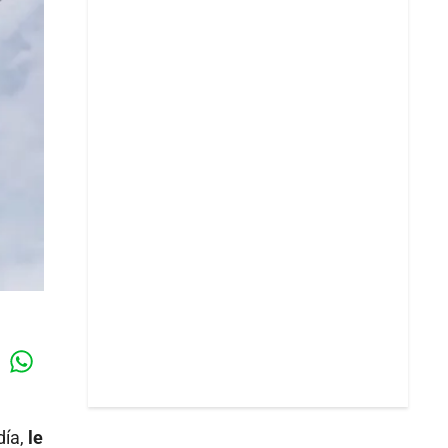
Whatsapp
k
día,
le