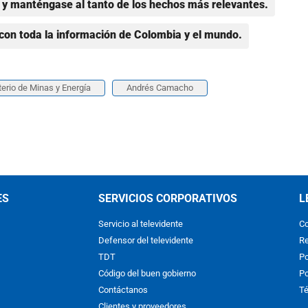
y manténgase al tanto de los hechos más relevantes.
con toda la información de Colombia y el mundo.
terio de Minas y Energía
Andrés Camacho
ES
SERVICIOS CORPORATIVOS
L
Servicio al televidente
Co
Defensor del televidente
Re
TDT
Po
Código del buen gobierno
Po
Contáctanos
Té
Clientes y proveedores