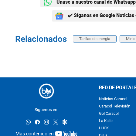
Únase a nuestro canal de Whatsapp 
✔️ Síganos en Google Noticias 
Relacionados
Tarifas de energía
Minis
RED DE PORTAL
Noticias Caracol
Caracol Televisión
Síguenos en:
Gol Caracol
whatsapp
facebook
instagram
twitter
google
La Kalle
HJCK
youtube-
Más contenido en
DiTu