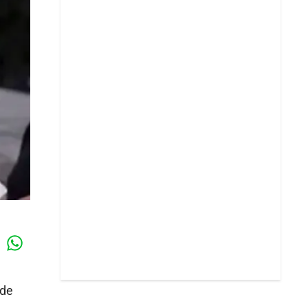
Whatsapp
k
 de