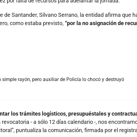
vez por falta de recursos para adelantar la jornada.
te de Santander, Silvano Serrano, la entidad afirma que h
enero, como estaba previsto,
“por la no asignación de recu
n simple rayón, pero auxiliar de Policía lo chocó y destruyó
ntar los trámites logísticos, presupuéstales y contractu
 revocatoria - a sólo 12 días calendario -, nos encontram
ctoral”, puntualiza la comunicación, firmada por el registr