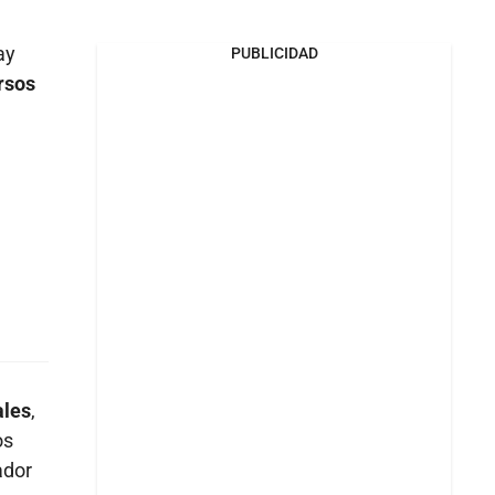
ay
PUBLICIDAD
rsos
ales
,
os
ador