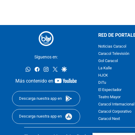
RED DE PORTAL
Noticias Caracol
Caracol Televisión
Síguenos en:
Gol Caracol
whatsapp
facebook
instagram
twitter
google
La Kalle
HJCK
youtube-
Más contenido en
DiTu
footer
El Espectador
Teatro Mayor
Descarga nuestra app en
Caracol Internacional
Caracol Corporativo
Descarga nuestra app en
Caracol Next