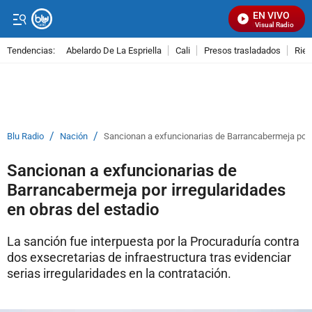
EN VIVO
Señal Visual Radio
Tendencias:
Abelardo De La Espriella
Cali
Presos trasladados
Rie
PUBLICIDAD
/
/
Blu Radio
Nación
Sancionan a exfuncionarias de Barrancabermeja por i
Sancionan a exfuncionarias de
Barrancabermeja por irregularidades
en obras del estadio
La sanción fue interpuesta por la Procuraduría contra
dos exsecretarias de infraestructura tras evidenciar
serias irregularidades en la contratación.