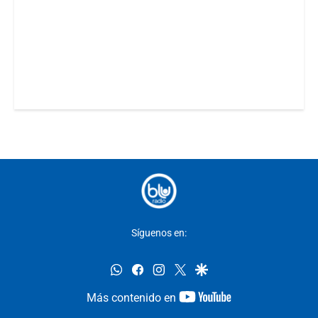
Síguenos en:
whatsapp
facebook
instagram
twitter
google
youtube-
Más contenido en
footer