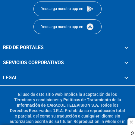
Descarga nuestra app en
Descarga nuestra app en
RED DE PORTALES
SERVICIOS CORPORATIVOS
LEGAL
El uso de este sitio web implica la aceptación de los
Términos y condiciones
y
Políticas de Tratamiento de la
Información
de
CARACOL TELEVISIÓN S.A.
Todos los
Derechos Reservados D.R.A. Prohibida su reproducción total
o parcial, así como su traducción a cualquier idioma sin
autorización escrita de su titular. Reproduction in whole or in
c
part, or translation without written permission is prohibited.
All rights reserved 2025.