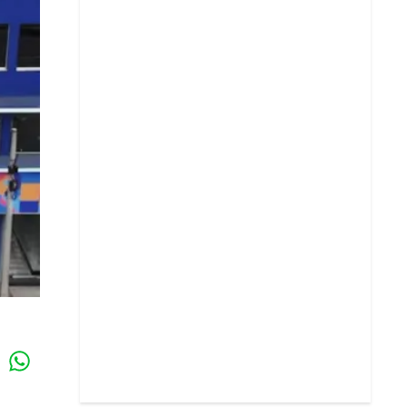
Whatsapp
k