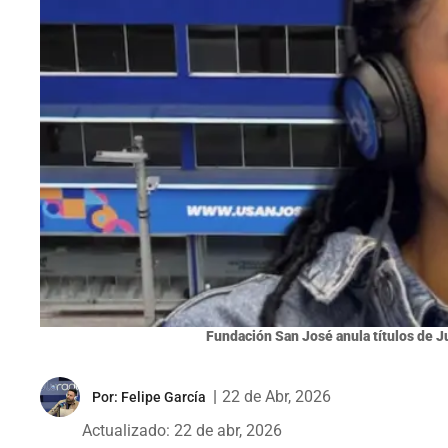
Fundación San José anula títulos de J
|
22 de Abr, 2026
Por:
Felipe García
Actualizado: 22 de abr, 2026