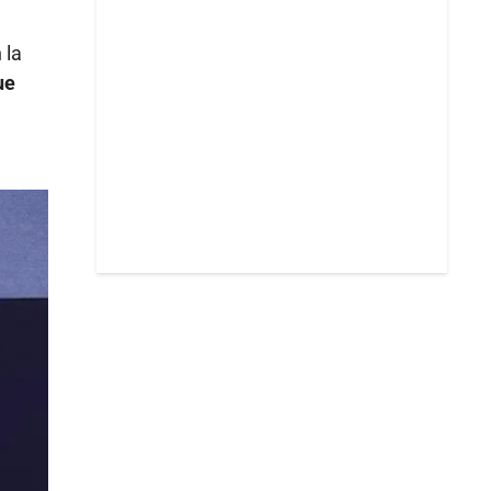
 la
ue