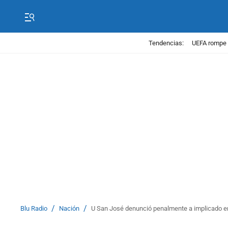
Tendencias:
UEFA rompe 
/
/
Blu Radio
Nación
U San José denunció penalmente a implicado en 