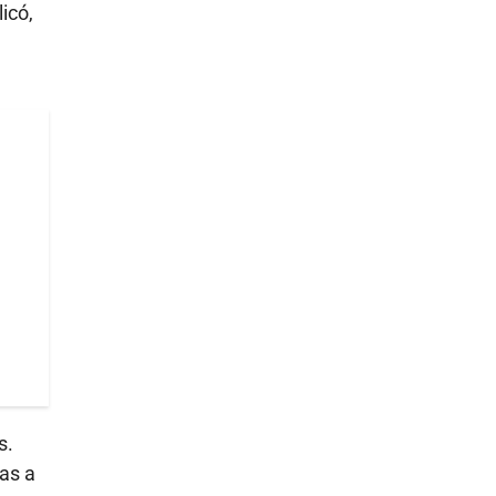
licó,
s.
ías a