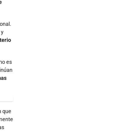
e
onal.
 y
terio
 no es
tinúan
nas
n que
amente
as