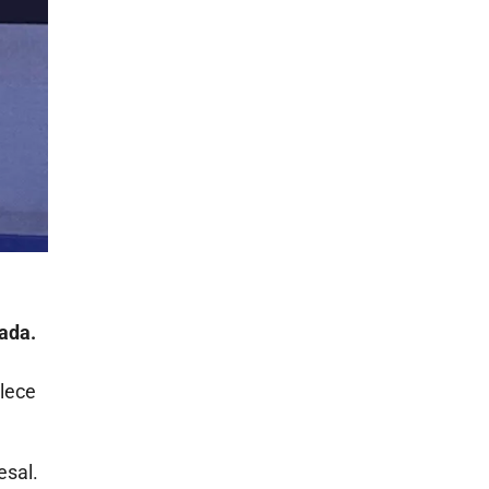
lada.
blece
esal.