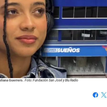
uliana Guerrero.
Foto: Fundación San José y Blu Radio
Faceboo
X