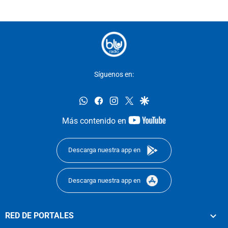
Síguenos en:
whatsapp
facebook
instagram
twitter
google
youtube-
Más contenido en
footer
Descarga nuestra app en
Descarga nuestra app en
RED DE PORTALES