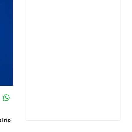
Whatsapp
k
l río