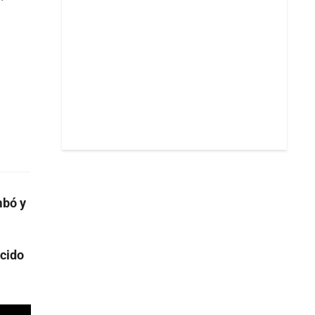
mbó y
ecido