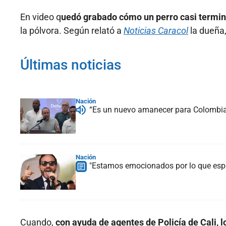
En video q
uedó grabado cómo un perro casi termin
la pólvora. Según relató a
Noticias Caracol
la dueña,
Últimas noticias
Nación
“Es un nuevo amanecer para Colombia”:
Nación
"Estamos emocionados por lo que espe
Cuando,
con ayuda de agentes de Policía de Cali, l