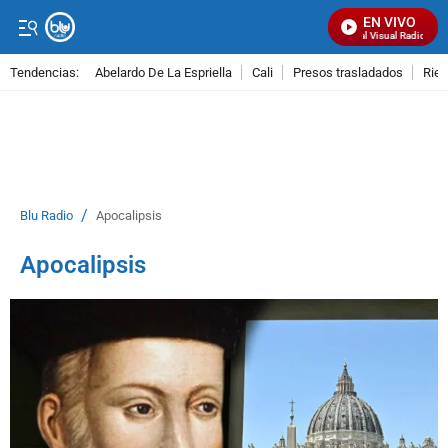
EN VIVO
Señal Visual Radio
Tendencias:
Abelardo De La Espriella
Cali
Presos trasladados
Rie
PUBLICIDAD
/
Blu Radio
Apocalipsis
Apocalipsis