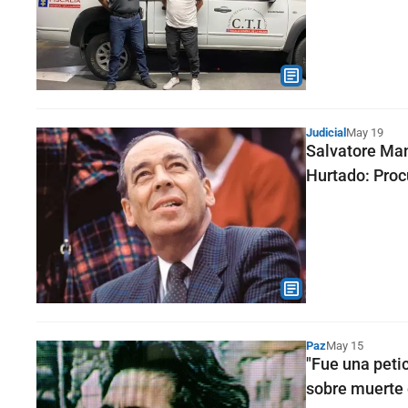
Judicial
May 19
Salvatore Man
Hurtado: Proc
Paz
May 15
"Fue una peti
sobre muerte