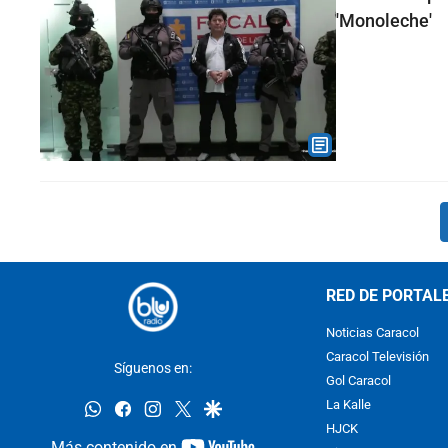
'Monoleche'
RED DE PORTAL
Noticias Caracol
Caracol Televisión
Síguenos en:
Gol Caracol
whatsapp
facebook
instagram
twitter
google
La Kalle
HJCK
youtube-
Más contenido en