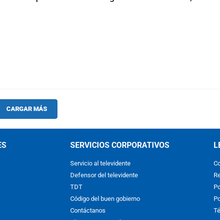
CARGAR MÁS
ES
SERVICIOS CORPORATIVOS
L
Servicio al televidente
Co
Defensor del televidente
Re
TDT
Po
Código del buen gobierno
Po
Contáctanos
Té