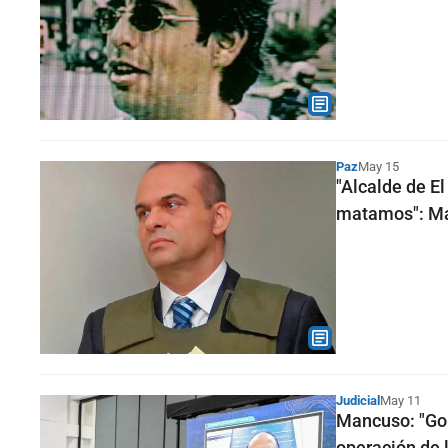
Paz
May 15
"Alcalde de El
matamos": M
Judicial
May 11
Mancuso: "Gob
operación de 