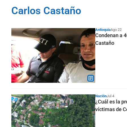
Carlos Castaño
Antioquia
Ago 22
Condenan a 40 
Castaño
Nación
Jul 4
¿Cuál es la pr
víctimas de 