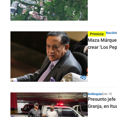
Nación
Primicia
Maza Márquez 
crear ‘Los Pep
Antioquia
Ene 15
Presunto jefe
Granja, en It