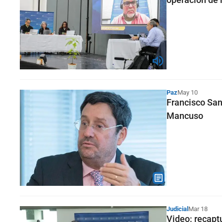
Paz
May 10
Francisco Sant
Mancuso
Judicial
Mar 18
Video: recapt