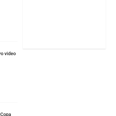
vo video
a Copa