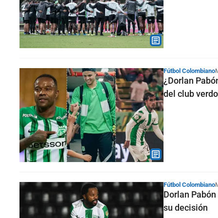
Fútbol Colombiano
¿Dorlan Pabón
del club verd
Fútbol Colombiano
Dorlan Pabón 
su decisión