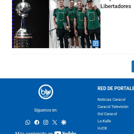
Libertadores
RED DE PORTAL
Noticias Caracol
Caracol Televisión
Síguenos en:
Gol Caracol
whatsapp
facebook
instagram
twitter
google
La Kalle
HJCK
youtube-
Más contenido en