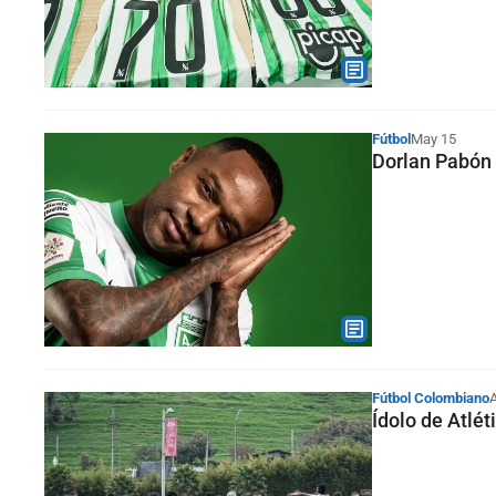
Fútbol
May 15
Dorlan Pabón 
Fútbol Colombiano
A
Ídolo de Atlét