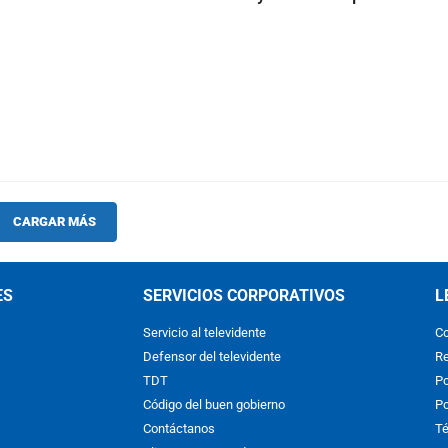
CARGAR MÁS
ES
SERVICIOS CORPORATIVOS
L
Servicio al televidente
Co
Defensor del televidente
Re
TDT
Po
Código del buen gobierno
Po
Contáctanos
Té