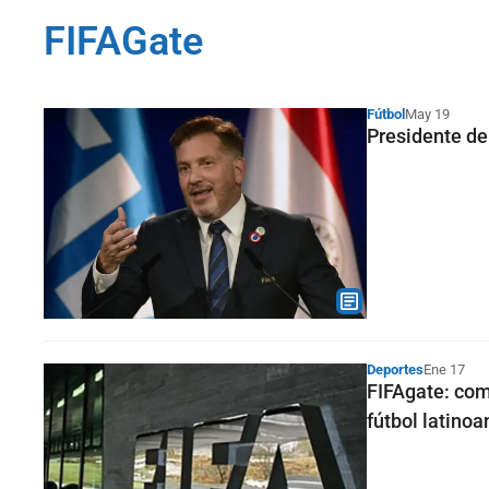
FIFAGate
Fútbol
May 19
Presidente de
Deportes
Ene 17
FIFAgate: com
fútbol latino