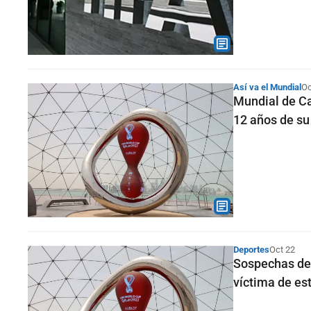
Así va el Mundial
Oc
Mundial de Ca
12 años de s
Deportes
Oct 22
Sospechas de 
víctima de es