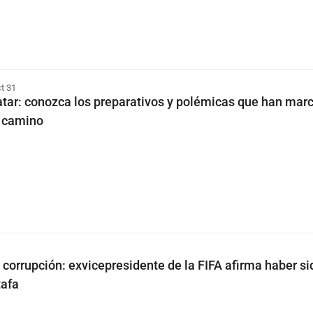
t 31
tar: conozca los preparativos y polémicas que han mar
u camino
corrupción: exvicepresidente de la FIFA afirma haber si
tafa