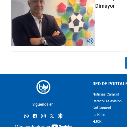
Dimayor
RED DE PORTAL
Noticias Caracol
Caracol Televisión
Síguenos en:
Gol Caracol
whatsapp
facebook
instagram
twitter
google
La Kalle
HJCK
youtube-
Más contenido en