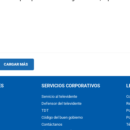
CARGAR MÁS
ES
SERVICIOS CORPORATIVOS
L
Servicio al televidente
Co
Defensor del televidente
Re
TDT
Po
Código del buen gobierno
Po
Contáctanos
Té