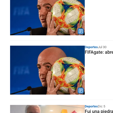
Deportes
Jul 30
FIFAgate: abre
Deportes
Dic 5
Fui una piedr