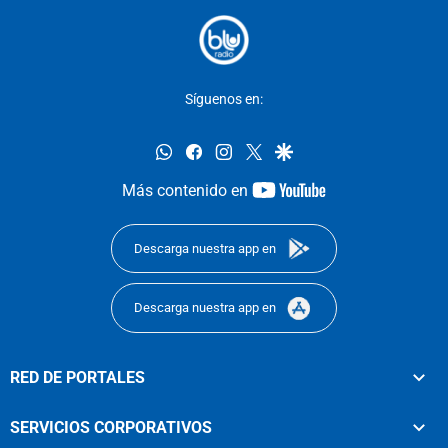
Síguenos en:
whatsapp
facebook
instagram
twitter
google
youtube-
Más contenido en
footer
Descarga nuestra app en
Descarga nuestra app en
RED DE PORTALES
SERVICIOS CORPORATIVOS