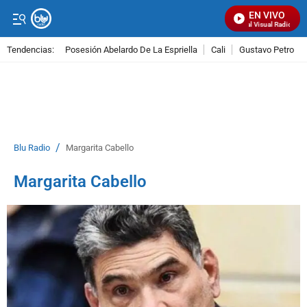
EN VIVO
Señal Visual Radio
Tendencias:
Posesión Abelardo De La Espriella
Cali
Gustavo Petro
PUBLICIDAD
/
Blu Radio
Margarita Cabello
Margarita Cabello