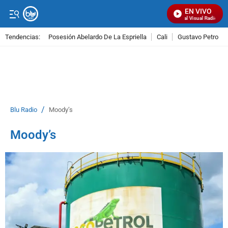
EN VIVO
Señal Visual Radio
Tendencias:
Posesión Abelardo De La Espriella
Cali
Gustavo Petro
PUBLICIDAD
/
Blu Radio
Moody’s
Moody’s