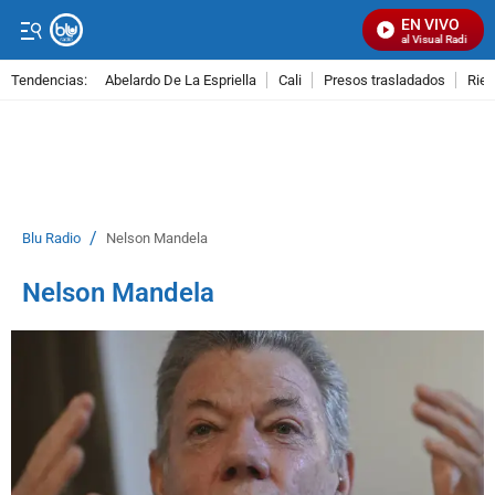
EN VIVO
Señal Visual Radio
Tendencias:
Abelardo De La Espriella
Cali
Presos trasladados
Rie
PUBLICIDAD
/
Blu Radio
Nelson Mandela
Nelson Mandela