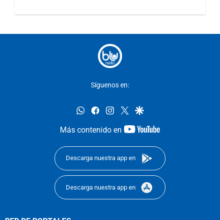
Síguenos en:
whatsapp
facebook
instagram
twitter
google
youtube-
Más contenido en
footer
Descarga nuestra app en
Descarga nuestra app en