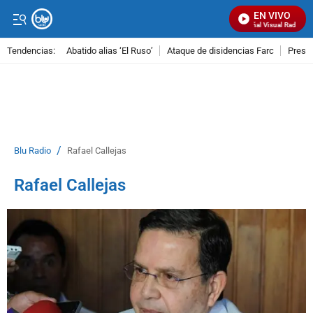
EN VIVO
Señal Visual Radio
Tendencias:
Abatido alias ‘El Ruso’
Ataque de disidencias Farc
Preso
PUBLICIDAD
/
Blu Radio
Rafael Callejas
Rafael Callejas