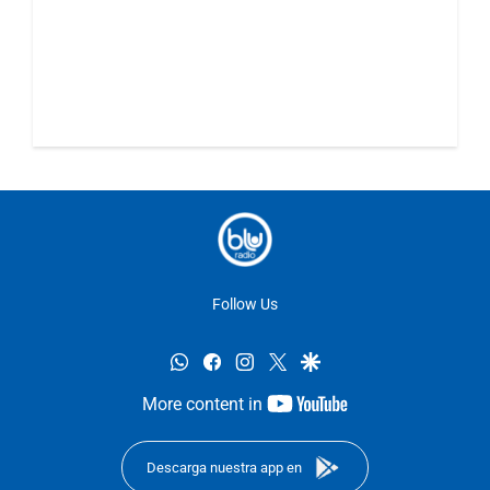
Follow Us
whatsapp
facebook
instagram
twitter
google
youtube-
More content in
footer
Descarga nuestra app en