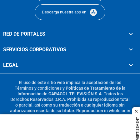
Descarga nuestra app en
RED DE PORTALES
SERVICIOS CORPORATIVOS
LEGAL
El uso de este sitio web implica la aceptación de los
Términos y condiciones
y
Políticas de Tratamiento de la
Información
de
CARACOL TELEVISIÓN S.A.
Todos los
Derechos Reservados D.R.A. Prohibida su reproducción total
o parcial, así como su traducción a cualquier idioma sin
autorización escrita de su titular. Reproduction in whole or in
c
part, or translation without written permission is prohibited.
ADVERTISEMENT
All rights reserved 2025.
MIEMBRO DE: