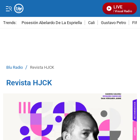
LIVE
Señal Visual Radio
Trends:
Posesión Abelardo De La Espriella
Cali
Gustavo Petro
FIFA
ADVERTISEMENT
/
Blu Radio
Revista HJCK
Revista HJCK