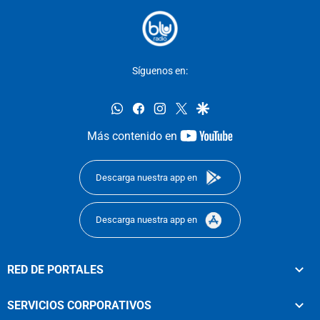
Síguenos en:
whatsapp
facebook
instagram
twitter
google
youtube-
Más contenido en
footer
Descarga nuestra app en
Descarga nuestra app en
RED DE PORTALES
SERVICIOS CORPORATIVOS