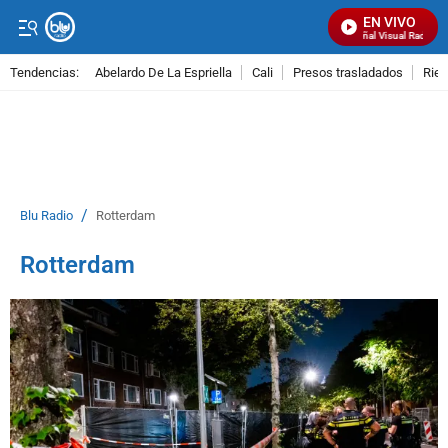
EN VIVO
Señal Visual Radio
Tendencias:
Abelardo De La Espriella
Cali
Presos trasladados
Rie
PUBLICIDAD
/
Blu Radio
Rotterdam
Rotterdam