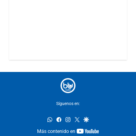
Síguenos en:
whatsapp
facebook
instagram
twitter
google
youtube-
Más contenido en