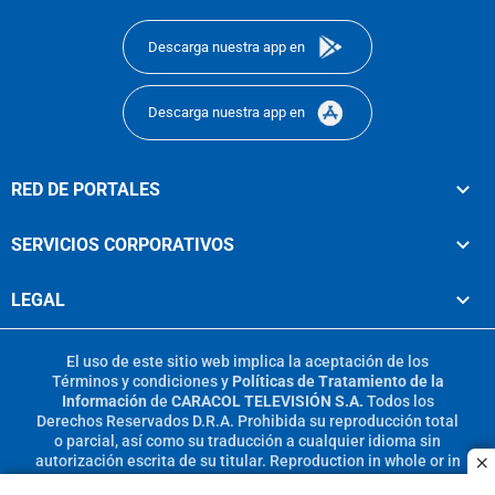
footer
Descarga nuestra app en
Descarga nuestra app en
RED DE PORTALES
SERVICIOS CORPORATIVOS
LEGAL
El uso de este sitio web implica la aceptación de los
Términos y condiciones
y
Políticas de Tratamiento de la
Información
de
CARACOL TELEVISIÓN S.A.
Todos los
Derechos Reservados D.R.A. Prohibida su reproducción total
o parcial, así como su traducción a cualquier idioma sin
autorización escrita de su titular. Reproduction in whole or in
c
part, or translation without written permission is prohibited.