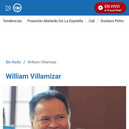
EN VIVO
Señal Visual Radio
Tendencias:
Posesión Abelardo De La Espriella
Cali
Gustavo Petro
PUBLICIDAD
/
Blu Radio
William Villamizar
William Villamizar