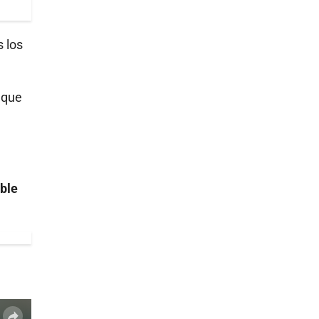
 los
 que
ible