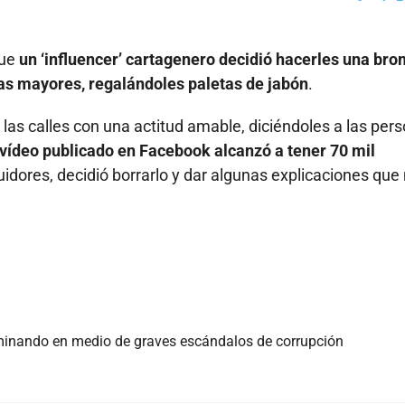
Faceboo
X
que
un ‘influencer’ cartagenero decidió hacerles una br
nas mayores, regalándoles paletas de jabón
.
a las calles con una actitud amable, diciéndoles a las per
 vídeo publicado en Facebook alcanzó a tener 70 mil
uidores, decidió borrarlo y dar algunas explicaciones que
rminando en medio de graves escándalos de corrupción