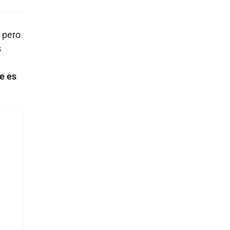
 pero
s
e es