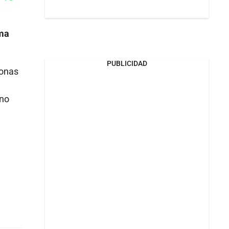
Whatsapp
k
oma
PUBLICIDAD
sonas
 no