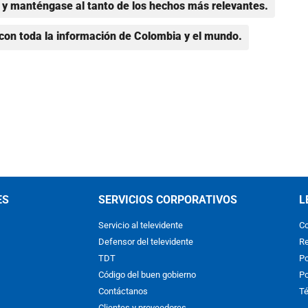
y manténgase al tanto de los hechos más relevantes.
con toda la información de Colombia y el mundo.
ES
SERVICIOS CORPORATIVOS
L
Servicio al televidente
Co
Defensor del televidente
Re
TDT
Po
Código del buen gobierno
Po
Contáctanos
Té
Clientes y proveedores