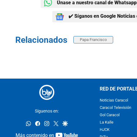
Únase a nuestro canal de Whatsapp 
✔️ Síganos en Google Noticias 
Relacionados
Papa Francisco
RED DE PORTAL
Noticias Caracol
Caracol Televisión
Síguenos en:
Gol Caracol
whatsapp
facebook
instagram
twitter
google
La Kalle
HJCK
youtube-
Más contenido en
DiTu