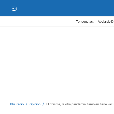
Tendencias:
Abelardo D
/
/
Blu Radio
Opinión
El chisme, la otra pandemia, también tiene vacu