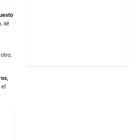
uesto
, sé
otro,
ros,
 el