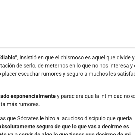
diablo”,
insistió en que el chismoso es aquel que divide 
tación de serlo, de meternos en lo que no nos interesa y
rto placer escuchar rumores y seguro a muchos les satisfa
icado exponencialmente
y pareciera que la intimidad no e
nta más rumores.
s que Sócrates le hizo al acucioso discípulo que quería
absolutamente seguro de que lo que vas a decirme es
Me va a servir de algo lo que tienes que decirme de mi