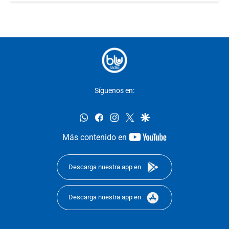
Síguenos en:
whatsapp
facebook
instagram
twitter
google
youtube-
Más contenido en
footer
Descarga nuestra app en
Descarga nuestra app en