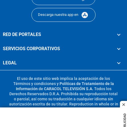
Descarga nuestra app en
RED DE PORTALES
SERVICIOS CORPORATIVOS
LEGAL
El uso de este sitio web implica la aceptación de los
Términos y condiciones
y
Políticas de Tratamiento de la
Información
de
CARACOL TELEVISIÓN S.A.
Todos los
Derechos Reservados D.R.A. Prohibida su reproducción total
o parcial, así como su traducción a cualquier idioma sin
autorización escrita de su titular. Reproduction in whole or in
c
part, or translation without written permission is prohibited.
All rights reserved 2025.
PUBLICIDAD
MIEMBRO DE: