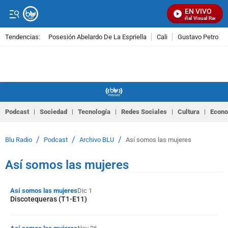
EN VIVO
Señal Visual Radio
Tendencias:
Posesión Abelardo De La Espriella
Cali
Gustavo Petro
PUBLICIDAD
Podcast
Sociedad
Tecnología
Redes Sociales
Cultura
Econ
/
/
/
Blu Radio
Podcast
Archivo BLU
Así somos las mujeres
Así somos las mujeres
Así somos las mujeres
Dic 1
Discotequeras (T1-E11)