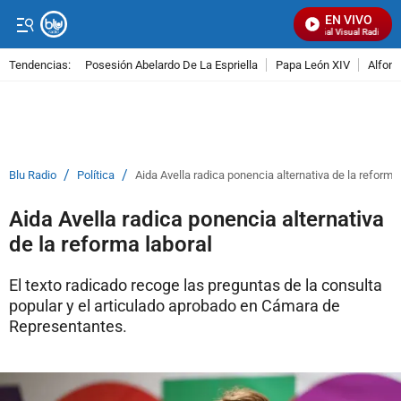
EN VIVO
Señal Visual Radio
Tendencias:
Posesión Abelardo De La Espriella
Papa León XIV
Alfons
PUBLICIDAD
/
/
Blu Radio
Política
Aida Avella radica ponencia alternativa de la reforma
Aida Avella radica ponencia alternativa
de la reforma laboral
El texto radicado recoge las preguntas de la consulta
popular y el articulado aprobado en Cámara de
Representantes.