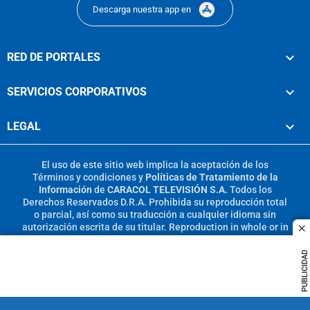
Descarga nuestra app en
RED DE PORTALES
SERVICIOS CORPORATIVOS
LEGAL
El uso de este sitio web implica la aceptación de los
Términos y condiciones
y
Políticas de Tratamiento de la
Información
de
CARACOL TELEVISIÓN S.A.
Todos los
Derechos Reservados D.R.A. Prohibida su reproducción total
o parcial, así como su traducción a cualquier idioma sin
autorización escrita de su titular. Reproduction in whole or in
c
part, or translation without written permission is prohibited.
All rights reserved 2025.
PUBLICIDAD
MIEMBRO DE: