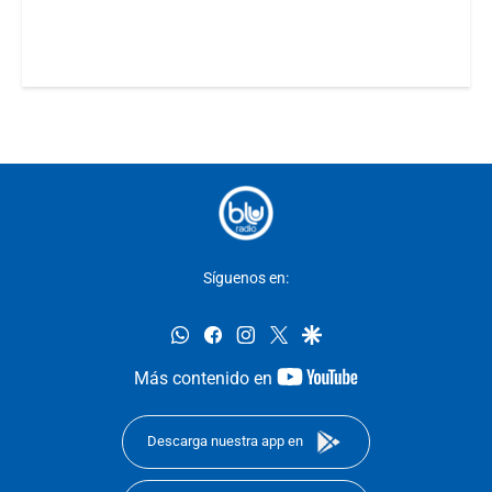
Síguenos en:
whatsapp
facebook
instagram
twitter
google
youtube-
Más contenido en
footer
Descarga nuestra app en