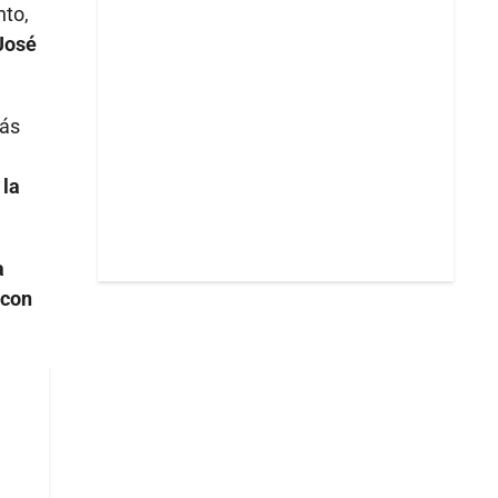
nto,
José
más
 la
a
 con