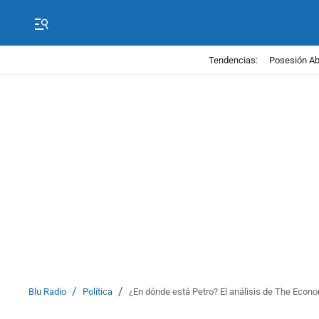
Tendencias:
Posesión Abe
/
/
Blu Radio
Política
¿En dónde está Petro? El análisis de The Econo