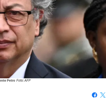
ente Petro
Foto: AFP
Faceboo
X