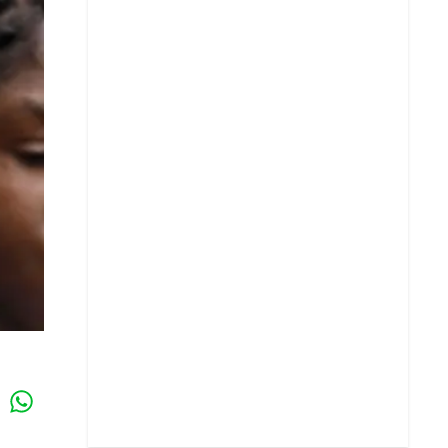
Whatsapp
k