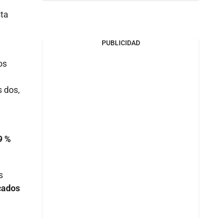
sta
PUBLICIDAD
os
s dos,
9 %
s
rcados