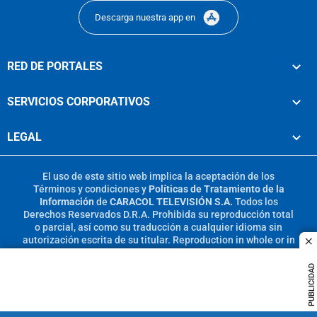
Descarga nuestra app en
RED DE PORTALES
SERVICIOS CORPORATIVOS
LEGAL
El uso de este sitio web implica la aceptación de los
Términos y condiciones
y
Políticas de Tratamiento de la
Información
de
CARACOL TELEVISIÓN S.A.
Todos los
Derechos Reservados D.R.A. Prohibida su reproducción total
o parcial, así como su traducción a cualquier idioma sin
autorización escrita de su titular. Reproduction in whole or in
c
part, or translation without written permission is prohibited.
All rights reserved 2025.
PUBLICIDAD
MIEMBRO DE: