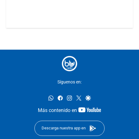
Síguenos en:
whatsapp
facebook
instagram
twitter
google
youtube-
Más contenido en
footer
Descarga nuestra app en