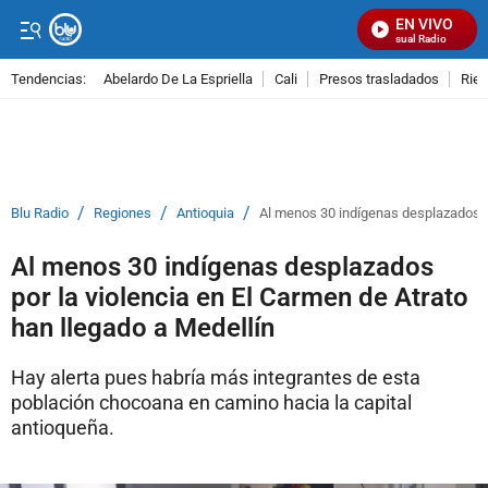
EN VIVO
Señal Visual Radio
Tendencias:
Abelardo De La Espriella
Cali
Presos trasladados
Rie
PUBLICIDAD
/
/
/
Blu Radio
Regiones
Antioquia
Al menos 30 indígenas desplazados po
Al menos 30 indígenas desplazados
por la violencia en El Carmen de Atrato
han llegado a Medellín
Hay alerta pues habría más integrantes de esta
población chocoana en camino hacia la capital
antioqueña.