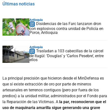
Últimas noticias
Antioquia
Disidencias de las Farc lanzaron dron
con explosivos contra unidad de Policía en
Porce, Antioquia
Antioquia
Trasladan a 103 cabecillas de la cárcel
de Itagüí: ‘Douglas’ y ‘Carlos Pesebre’, entre
ellos
La principal precisión que hicieron desde el MinDefensa es
que sí existe extracción de oro por parte de mineros
artesanales en terrenos contiguos (pero por fuera de los
predios) a la unidad militar, administrados por el Fondo para
la Reparación de las Víctimas. A
la par, reconocieron que el
uso de maquinaria amarilla sigue generando una grave