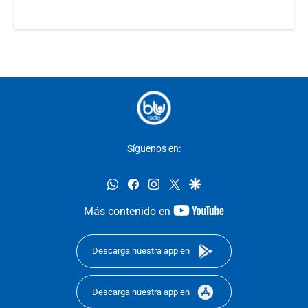
Síguenos en:
whatsapp
facebook
instagram
twitter
google
youtube-
Más contenido en
footer
Descarga nuestra app en
Descarga nuestra app en