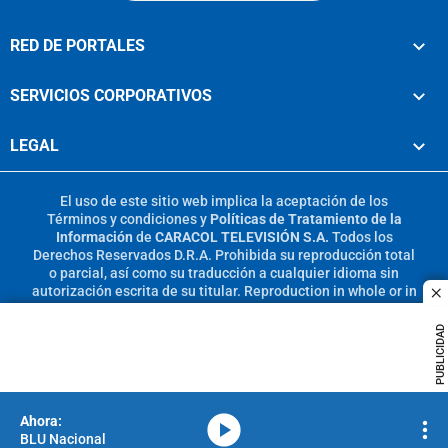
RED DE PORTALES
SERVICIOS CORPORATIVOS
LEGAL
El uso de este sitio web implica la aceptación de los
Términos y condiciones
y
Políticas de Tratamiento de la
Información
de
CARACOL TELEVISIÓN S.A.
Todos los
Derechos Reservados D.R.A. Prohibida su reproducción total
o parcial, así como su traducción a cualquier idioma sin
autorización escrita de su titular. Reproduction in whole or in
c
part, or translation without written permission is prohibited.
All rights reserved 2025.
PUBLICIDAD
MIEMBRO DE:
media-icon
BLU Nacional