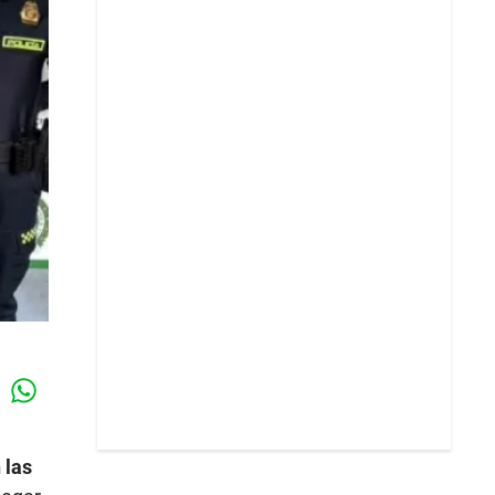
Whatsapp
k
 las