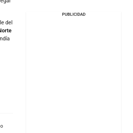
legar
PUBLICIDAD
le del
Norte
endía
do