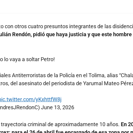
to con otros cuatro presuntos integrantes de las disidenc
lián Rendón, pidió que haya justicia y que este hombre
 lo vaya a soltar Petro!
s Antiterroristas de la Policía en el Tolima, alias “Chalá
tros, del asesinato del periodista de Yarumal Mateo Pére
pic.twitter.com/yKxhttfW8j
AndresJRendonC)
June 13, 2026
a trayectoria criminal de aproximadamente 10 años.
En 2
rrez; para el 26 de abril fue encargado de esa zona por 