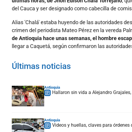
últimas horas, de Jhon Edison Chala Torrejano
, qu
del Cauca y ser designado como cabecilla de comisió
Alias 'Chalá' estaba huyendo de las autoridades de
crimen del periodista Mateo Pérez en la vereda Palm
de Antioquia hace unas semanas, el hombre escapó
llegar a Caquetá, según confirmaron las autoridades
Últimas noticias
Antioquia
Hallaron sin vida a Alejandro Grajales
Antioquia
Videos y huellas, claves para órdenes