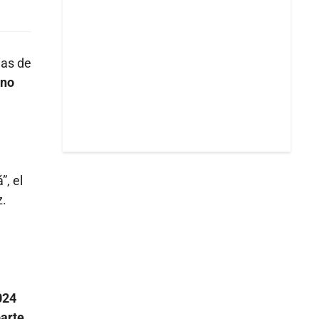
ias de
 no
”, el
z.
024
parte