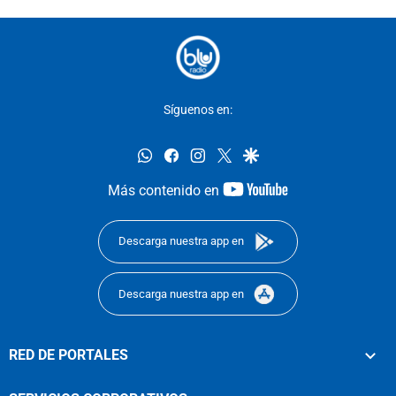
Síguenos en:
whatsapp
facebook
instagram
twitter
google
youtube-
Más contenido en
footer
Descarga nuestra app en
Descarga nuestra app en
RED DE PORTALES