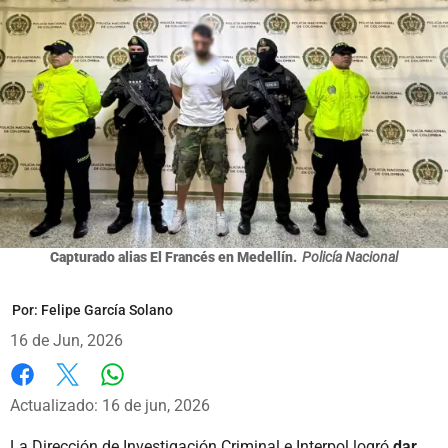
Capturado alias El Francés en Medellín.
Policía Nacional
Por:
Felipe García Solano
16 de Jun, 2026
Whatsapp
Facebook
X
Actualizado: 16 de jun, 2026
La Dirección de Investigación Criminal e Interpol logró
dar