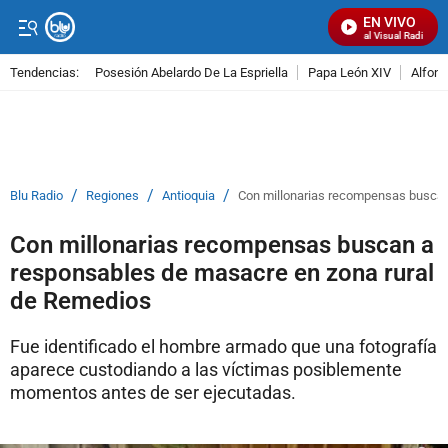
EN VIVO
Señal Visual Radio
Tendencias:
Posesión Abelardo De La Espriella
Papa León XIV
Alfons
PUBLICIDAD
/
/
/
Blu Radio
Regiones
Antioquia
Con millonarias recompensas buscan
Con millonarias recompensas buscan a
responsables de masacre en zona rural
de Remedios
Fue identificado el hombre armado que una fotografía
aparece custodiando a las víctimas posiblemente
momentos antes de ser ejecutadas.