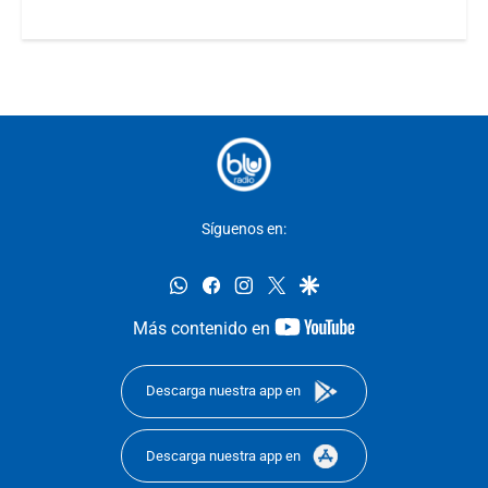
Síguenos en:
whatsapp
facebook
instagram
twitter
google
youtube-
Más contenido en
footer
Descarga nuestra app en
Descarga nuestra app en