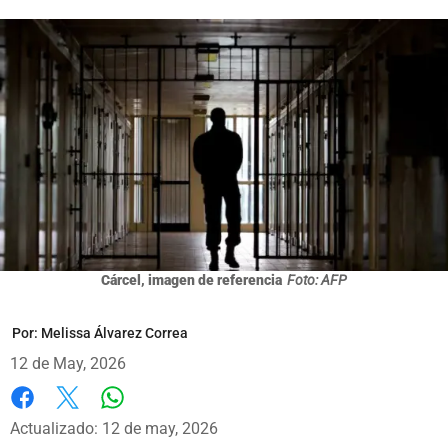
Cárcel, imagen de referencia
Foto: AFP
Por:
Melissa Álvarez Correa
12 de May, 2026
Whatsapp
Facebook
X
Actualizado: 12 de may, 2026