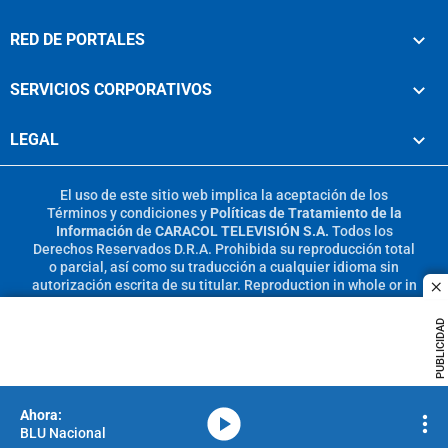
RED DE PORTALES
SERVICIOS CORPORATIVOS
LEGAL
El uso de este sitio web implica la aceptación de los
Términos y condiciones
y
Políticas de Tratamiento de la
Información
de
CARACOL TELEVISIÓN S.A.
Todos los
Derechos Reservados D.R.A. Prohibida su reproducción total
o parcial, así como su traducción a cualquier idioma sin
autorización escrita de su titular. Reproduction in whole or in
c
part, or translation without written permission is prohibited.
All rights reserved 2025.
PUBLICIDAD
MIEMBRO DE:
media-icon
BLU Nacional