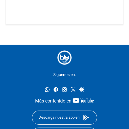
Síguenos en:
whatsapp
facebook
instagram
twitter
google
youtube-
Más contenido en
footer
Descarga nuestra app en