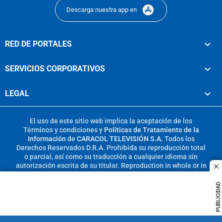
Descarga nuestra app en
RED DE PORTALES
SERVICIOS CORPORATIVOS
LEGAL
El uso de este sitio web implica la aceptación de los
Términos y condiciones
y
Políticas de Tratamiento de la
Información
de
CARACOL TELEVISIÓN S.A.
Todos los
Derechos Reservados D.R.A. Prohibida su reproducción total
o parcial, así como su traducción a cualquier idioma sin
autorización escrita de su titular. Reproduction in whole or in
c
part, or translation without written permission is prohibited.
All rights reserved 2025.
PUBLICIDAD
MIEMBRO DE: