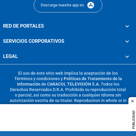
Descarga nuestra app en
RED DE PORTALES
SERVICIOS CORPORATIVOS
LEGAL
El uso de este sitio web implica la aceptación de los
Términos y condiciones
y
Políticas de Tratamiento de la
Información
de
CARACOL TELEVISIÓN S.A.
Todos los
Derechos Reservados D.R.A. Prohibida su reproducción total
o parcial, así como su traducción a cualquier idioma sin
autorización escrita de su titular. Reproduction in whole or in
c
part, or translation without written permission is prohibited.
All rights reserved 2025.
PUBLICIDAD
MIEMBRO DE: