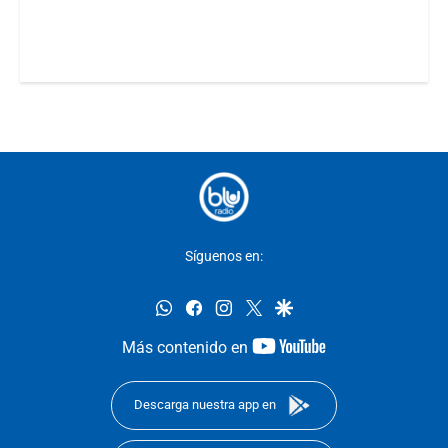
Síguenos en:
whatsapp
facebook
instagram
twitter
google
youtube-
Más contenido en
footer
Descarga nuestra app en