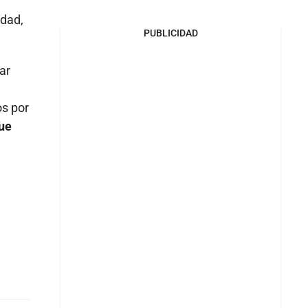
edad,
PUBLICIDAD
ar
os por
que