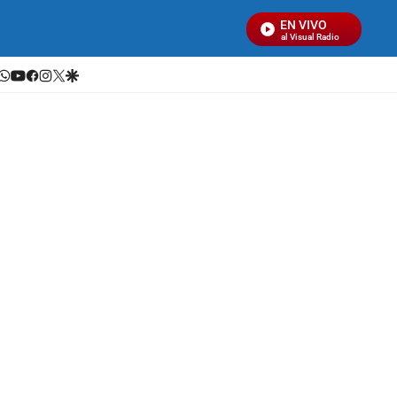
EN VIVO
Señal Visual Radio
whatsapp
youtube
facebook
instagram
twitter
google