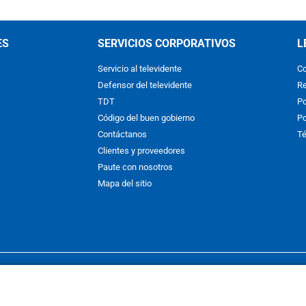
ES
SERVICIOS CORPORATIVOS
L
Servicio al televidente
Co
Defensor del televidente
Re
TDT
Po
Código del buen gobierno
Po
Contáctanos
Té
Clientes y proveedores
Paute con nosotros
Mapa del sitio
nos y condiciones
y
Políticas de Tratamiento de la Información
de
CAR
hibida su reproducción total o parcial, así como su traducción a cual
 or in part, or translation without written permission is prohibited. All 