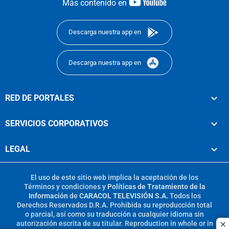
youtube-
Más contenido en
footer
Descarga nuestra app en
Descarga nuestra app en
RED DE PORTALES
SERVICIOS CORPORATIVOS
LEGAL
El uso de este sitio web implica la aceptación de los
Términos y condiciones
y
Políticas de Tratamiento de la
Información
de
CARACOL TELEVISIÓN S.A.
Todos los
Derechos Reservados D.R.A. Prohibida su reproducción total
o parcial, así como su traducción a cualquier idioma sin
autorización escrita de su titular. Reproduction in whole or in
c