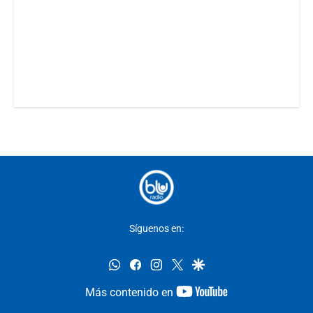
Síguenos en:
whatsapp
facebook
instagram
twitter
google
youtube-
Más contenido en
footer