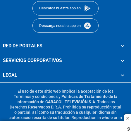
Descarga nuestra app en
Descarga nuestra app en
RED DE PORTALES
SERVICIOS CORPORATIVOS
LEGAL
El uso de este sitio web implica la aceptación de los
Términos y condiciones
y
Políticas de Tratamiento de la
Información
de
CARACOL TELEVISIÓN S.A.
Todos los
Derechos Reservados D.R.A. Prohibida su reproducción total
o parcial, así como su traducción a cualquier idioma sin
autorización escrita de su titular. Reproduction in whole or in
c
part, or translation without written permission is prohibited.
All rights reserved 2025.