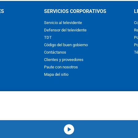
ES
SERVICIOS CORPORATIVOS
L
Servicio al televidente
Co
Defensor del televidente
Re
TDT
Po
Código del buen gobierno
Po
Contáctanos
Té
Clientes y proveedores
Paute con nosotros
Mapa del sitio
nos y condiciones
y
Políticas de Tratamiento de la Información
de
CAR
hibida su reproducción total o parcial, así como su traducción a cual
 or in part, or translation without written permission is prohibited. All 
media-icon