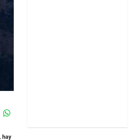
Whatsapp
k
,
hay