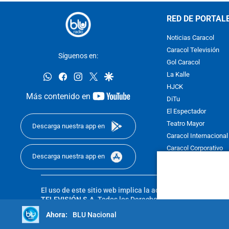
RED DE PORTAL
Noticias Caracol
Caracol Televisión
Síguenos en:
Gol Caracol
whatsapp
facebook
instagram
twitter
google
La Kalle
HJCK
youtube-
Más contenido en
DiTu
footer
El Espectador
Teatro Mayor
Descarga nuestra app en
Caracol Internacional
Caracol Corporativo
Descarga nuestra app en
Caracol Next
El uso de este sitio web implica la aceptación de los
Térmi
TELEVISIÓN S.A.
Todos los Derechos Reservados D.R.A. Pro
sin autorización escrita de su titular. Reproduction in whole
BLU Nacional
reserved 2025.