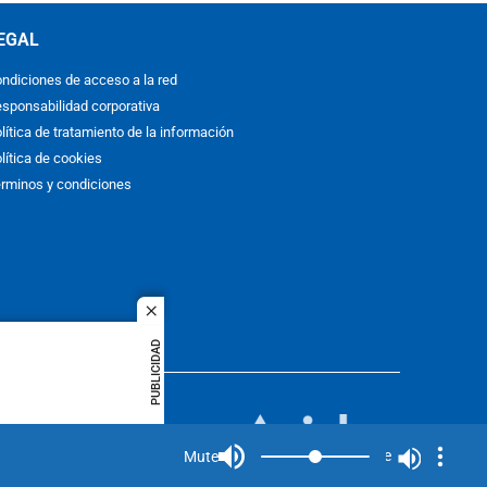
EGAL
ndiciones de acceso a la red
sponsabilidad corporativa
lítica de tratamiento de la información
lítica de cookies
rminos y condiciones
close
PUBLICIDAD
ACOL
quier idioma
MIEMBRO DE:
rights
Mute
Mute