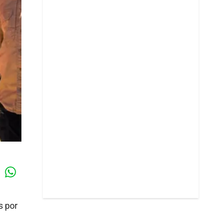
Whatsapp
k
s por