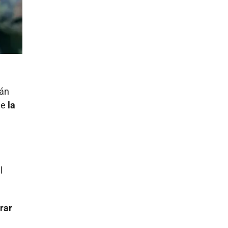
tán
ue
la
l
trar