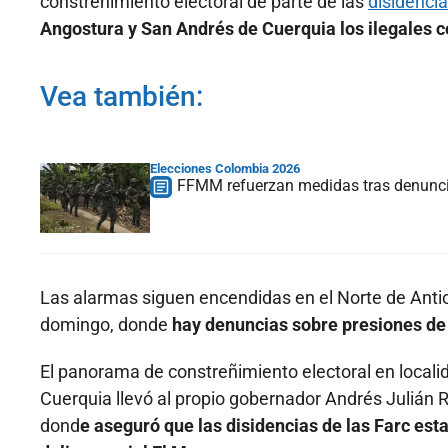
constreñimiento electoral de parte de las
disidencia
Angostura y San Andrés de Cuerquia los ilegales co
Vea también:
Elecciones Colombia 2026
FFMM refuerzan medidas tras denuncias
Las alarmas siguen encendidas en el Norte de Antio
domingo, donde
hay denuncias sobre presiones de 
El panorama de constreñimiento electoral en loc
Cuerquia llevó al propio gobernador Andrés Julián 
dond
e aseguró que las disidencias de las Farc est