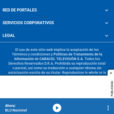
RED DE PORTALES
SERVICIOS CORPORATIVOS
LEGAL
El uso de este sitio web implica la aceptación de los
Términos y condiciones
y
Políticas de Tratamiento de la
Información
de
CARACOL TELEVISIÓN S.A.
Todos los
Derechos Reservados D.R.A. Prohibida su reproducción total
o parcial, así como su traducción a cualquier idioma sin
autorización escrita de su titular. Reproduction in whole or in
c
part, or translation without written permission is prohibited.
All rights reserved 2025.
PUBLICIDAD
MIEMBRO DE:
media-icon
BLU Nacional