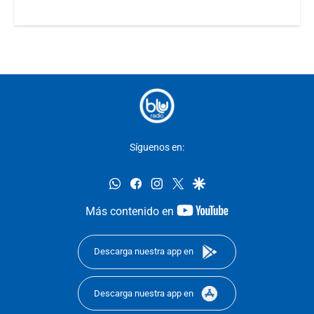
Síguenos en:
whatsapp
facebook
instagram
twitter
google
youtube-
Más contenido en
footer
Descarga nuestra app en
Descarga nuestra app en