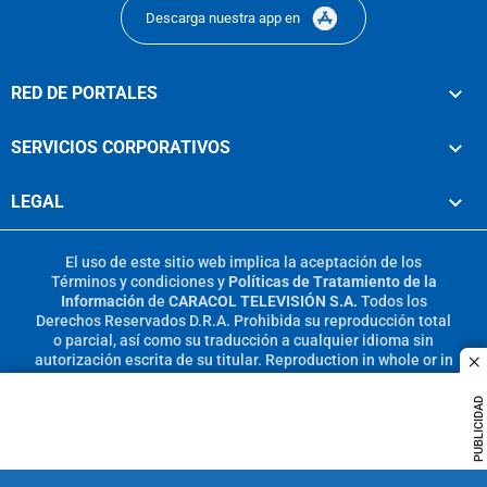
Descarga nuestra app en
RED DE PORTALES
SERVICIOS CORPORATIVOS
LEGAL
El uso de este sitio web implica la aceptación de los
Términos y condiciones
y
Políticas de Tratamiento de la
Información
de
CARACOL TELEVISIÓN S.A.
Todos los
Derechos Reservados D.R.A. Prohibida su reproducción total
o parcial, así como su traducción a cualquier idioma sin
autorización escrita de su titular. Reproduction in whole or in
c
part, or translation without written permission is prohibited.
All rights reserved 2025.
PUBLICIDAD
MIEMBRO DE: