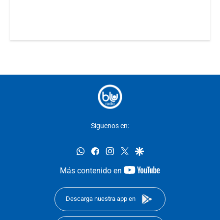
Síguenos en:
whatsapp
facebook
instagram
twitter
google
youtube-
Más contenido en
footer
Descarga nuestra app en