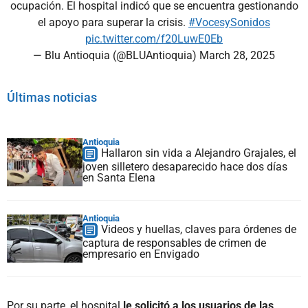
ocupación. El hospital indicó que se encuentra gestionando
el apoyo para superar la crisis.
#VocesySonidos
pic.twitter.com/f20LuwE0Eb
— Blu Antioquia (@BLUAntioquia)
March 28, 2025
Últimas noticias
Antioquia
Hallaron sin vida a Alejandro Grajales, el
joven silletero desaparecido hace dos días
en Santa Elena
Antioquia
Videos y huellas, claves para órdenes de
captura de responsables de crimen de
empresario en Envigado
Por su parte, el hospital
le solicitó a los usuarios de las