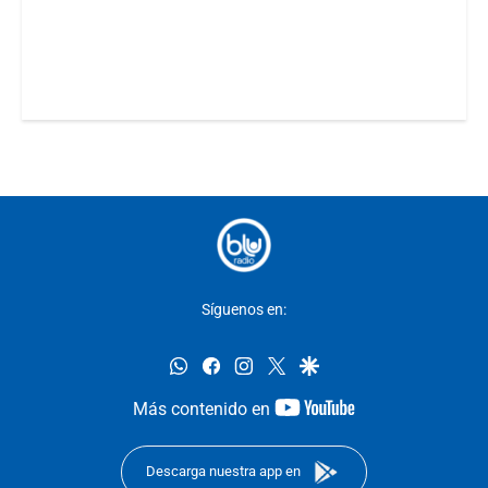
Síguenos en:
whatsapp
facebook
instagram
twitter
google
youtube-
Más contenido en
footer
Descarga nuestra app en