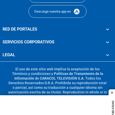
Descarga nuestra app en
RED DE PORTALES
SERVICIOS CORPORATIVOS
LEGAL
El uso de este sitio web implica la aceptación de los
Términos y condiciones
y
Políticas de Tratamiento de la
Información
de
CARACOL TELEVISIÓN S.A.
Todos los
Derechos Reservados D.R.A. Prohibida su reproducción total
o parcial, así como su traducción a cualquier idioma sin
autorización escrita de su titular. Reproduction in whole or in
c
part, or translation without written permission is prohibited.
All rights reserved 2025.
PUBLICIDAD
MIEMBRO DE: